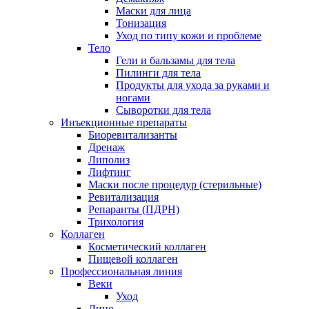
Маски для лица
Тонизация
Уход по типу кожи и проблеме
Тело
Гели и бальзамы для тела
Пилинги для тела
Продукты для ухода за руками и
ногами
Сыворотки для тела
Инъекционные препараты
Биоревитализанты
Дренаж
Липолиз
Лифтинг
Маски после процедур (стерильные)
Ревитализация
Репаранты (ПДРН)
Трихология
Коллаген
Косметический коллаген
Пищевой коллаген
Профессиональная линия
Веки
Уход
Лицо