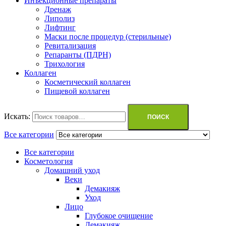
Инъекционные препараты
Дренаж
Липолиз
Лифтинг
Маски после процедур (стерильные)
Ревитализация
Репаранты (ПДРН)
Трихология
Коллаген
Косметический коллаген
Пищевой коллаген
Искать:
ПОИСК
Все категории
Все категории
Косметология
Домашний уход
Веки
Демакияж
Уход
Лицо
Глубокое очищение
Демакияж