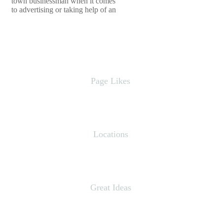
town businessman when it comes
to advertising or taking help of an
Page Likes
0
Locations
0
Great Ideas
0