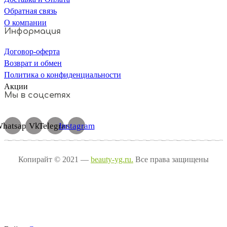
Обратная связь
О компании
Информация
Договор-оферта
Возврат и обмен
Политика о конфиденциальности
Акции
Мы в соцсетях
hatsapp
Vk
Telegram
Instagram
Копирайт © 2021 —
beauty-yg.ru.
Все права защищены