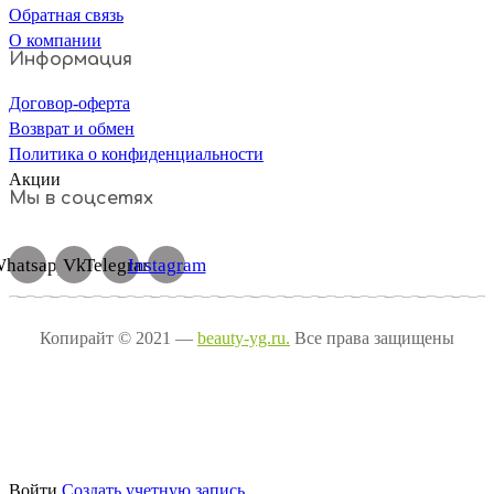
Обратная связь
О компании
Информация
Договор-оферта
Возврат и обмен
Политика о конфиденциальности
Акции
Мы в соцсетях
hatsapp
Vk
Telegram
Instagram
Копирайт © 2021 —
beauty-yg.ru.
Все права защищены
Войти
Cоздать учетную запись