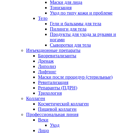
Маски для лица
Тонизация
Уход по типу кожи и проблеме
Тело
Гели и бальзамы для тела
Пилинги для тела
Продукты для ухода за руками и
ногами
Сыворотки для тела
Инъекционные препараты
Биоревитализанты
Дренаж
Липолиз
Лифтинг
Маски после процедур (стерильные)
Ревитализация
Репаранты (ПДРН)
Трихология
Коллаген
Косметический коллаген
Пищевой коллаген
Профессиональная линия
Веки
Уход
Лицо