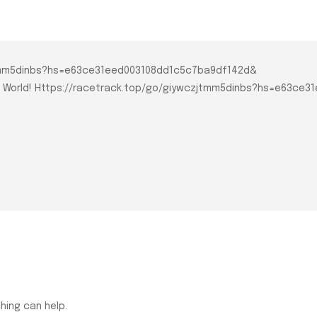
czjtmm5dinbs?hs=e63ce31eed003108dd1c5c7ba9df142d&
llo World! Https://racetrack.top/go/giywczjtmm5dinbs?hs=e63c
hing can help.