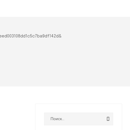
e31eed003108dd1c5c7ba9df142d&
Найти: