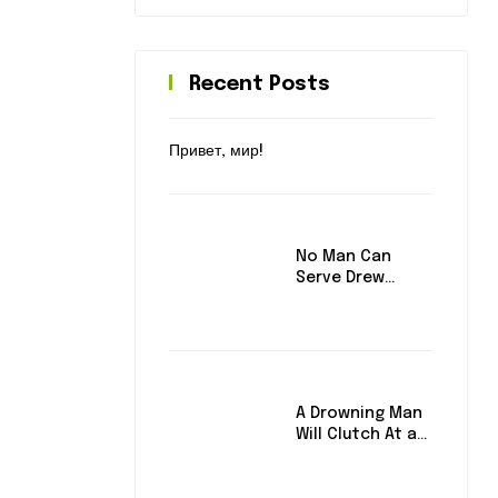
Recent Posts
Привет, мир!
No Man Can
Serve Drew
Masters
A Drowning Man
Will Clutch At a
Draw