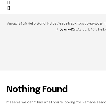
Автор: I340i5 Hello World! Https://racetrack.top/go/giyw
Бьюти-Юг
Автор: I340i5 He
Nothing Found
It seems we can’t find what you’re looking for. Perhaps searc