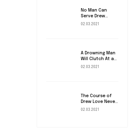
No Man Can
Serve Drew
Masters
02.03.2021
A Drowning Man
Will Clutch At a
Draw
02.03.2021
The Course of
Drew Love Never
Did Run Smooth
02.03.2021