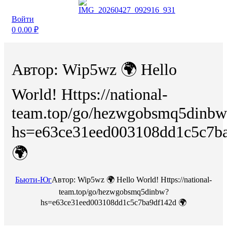
Войти
0
0.00
₽
Автор: Wip5wz 🌍 Hello
World! Https://national-
team.top/go/hezwgobsmq5dinbw
hs=e63ce31eed003108dd1c5c7b
🌍
Бьюти-Юг
Автор: Wip5wz 🌍 Hello World! Https://national-
team.top/go/hezwgobsmq5dinbw?
hs=e63ce31eed003108dd1c5c7ba9df142d 🌍