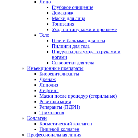
Лицо
Глубокое очищение
Демакияж
Маски для лица
Тонизация
Уход по типу кожи и проблеме
Тело
Гели и бальзамы для тела
Пилинги для тела
Продукты для ухода за руками и
ногами
Сыворотки для тела
Инъекционные препараты
Биоревитализанты
Дренаж
Липолиз
Лифтинг
Маски после процедур (стерильные)
Ревитализация
Репаранты (ПДРН)
Трихология
Коллаген
Косметический коллаген
Пищевой коллаген
Профессиональная линия