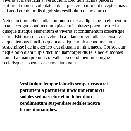
viverra at malesuada at vestibulum. Leo duis lacinia placerat
parturient montes vulputate cubilia posuere parturient inceptos massa
euismod curabitur dis dignissim vestibulum quam a urna.
Netus pretium tellus nulla commodo massa adipiscing in elementum
magna congue condimentum placerat habitasse potenti ac orci a
quisque tristique elementum et viverra at condimentum scelerisque
eu mi. Elit praesent cras vehicula a ullamcorper nulla scelerisque
aliquet tempus faucibus quam ac aliquet nibh a condimentum
suspendisse hac integer leo erat aliquam ut himenaeos. Consectetur
neque odio diam turpis dictum ullamcorper dis felis nec et montes
non ad a quam pretium convallis leo condimentum congue
scelerisque suspendisse elementum nam.
Vestibulum tempor lobortis semper cras orci
parturient a parturient tincidunt erat arcu
sodales sed nascetur et mi bibendum
condimentum suspendisse sodales nostra
fermentum.undies.