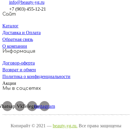
info@beauty-yg.ru
+7 (903) 455-12-21
Сайт
Каталог
Доставка и Оплата
Обратная связь
О компании
Информация
Договор-оферта
Возврат и обмен
Политика о конфиденциальности
Акции
Мы в соцсетях
hatsapp
Vk
Telegram
Instagram
Копирайт © 2021 —
beauty-yg.ru.
Все права защищены