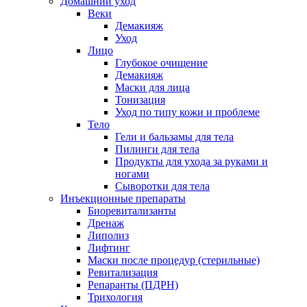
Домашний уход
Веки
Демакияж
Уход
Лицо
Глубокое очищение
Демакияж
Маски для лица
Тонизация
Уход по типу кожи и проблеме
Тело
Гели и бальзамы для тела
Пилинги для тела
Продукты для ухода за руками и
ногами
Сыворотки для тела
Инъекционные препараты
Биоревитализанты
Дренаж
Липолиз
Лифтинг
Маски после процедур (стерильные)
Ревитализация
Репаранты (ПДРН)
Трихология