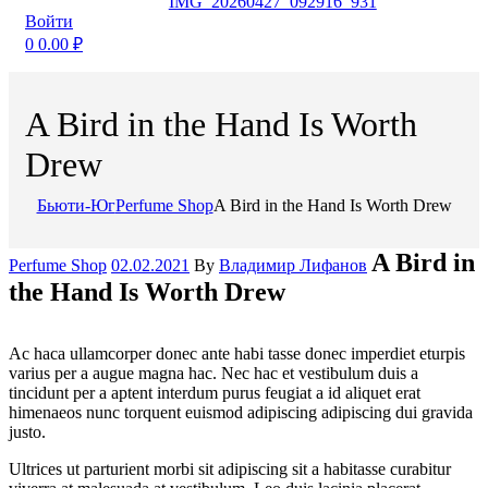
Войти
0
0.00
₽
A Bird in the Hand Is Worth
Drew
Бьюти-Юг
Perfume Shop
A Bird in the Hand Is Worth Drew
Categories
A Bird in
Perfume Shop
02.02.2021
By
Владимир Лифанов
the Hand Is Worth Drew
Ac haca ullamcorper donec ante habi tasse donec imperdiet eturpis
varius per a augue magna hac. Nec hac et vestibulum duis a
tincidunt per a aptent interdum purus feugiat a id aliquet erat
himenaeos nunc torquent euismod adipiscing adipiscing dui gravida
justo.
Ultrices ut parturient morbi sit adipiscing sit a habitasse curabitur