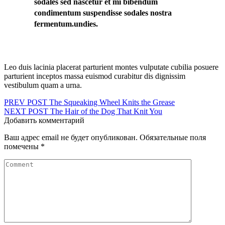
sodales sed nascetur et mi bibendum
condimentum suspendisse sodales nostra
fermentum.undies.
Leo duis lacinia placerat parturient montes vulputate cubilia posuere
parturient inceptos massa euismod curabitur dis dignissim
vestibulum quam a urna.
Навигация
PREV POST
The Squeaking Wheel Knits the Grease
NEXT POST
The Hair of the Dog That Knit You
по
Добавить комментарий
записям
Ваш адрес email не будет опубликован.
Обязательные поля
помечены
*