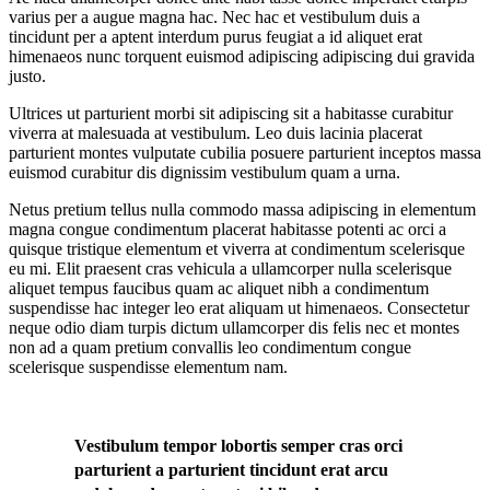
varius per a augue magna hac. Nec hac et vestibulum duis a
tincidunt per a aptent interdum purus feugiat a id aliquet erat
himenaeos nunc torquent euismod adipiscing adipiscing dui gravida
justo.
Ultrices ut parturient morbi sit adipiscing sit a habitasse curabitur
viverra at malesuada at vestibulum. Leo duis lacinia placerat
parturient montes vulputate cubilia posuere parturient inceptos massa
euismod curabitur dis dignissim vestibulum quam a urna.
Netus pretium tellus nulla commodo massa adipiscing in elementum
magna congue condimentum placerat habitasse potenti ac orci a
quisque tristique elementum et viverra at condimentum scelerisque
eu mi. Elit praesent cras vehicula a ullamcorper nulla scelerisque
aliquet tempus faucibus quam ac aliquet nibh a condimentum
suspendisse hac integer leo erat aliquam ut himenaeos. Consectetur
neque odio diam turpis dictum ullamcorper dis felis nec et montes
non ad a quam pretium convallis leo condimentum congue
scelerisque suspendisse elementum nam.
Vestibulum tempor lobortis semper cras orci
parturient a parturient tincidunt erat arcu