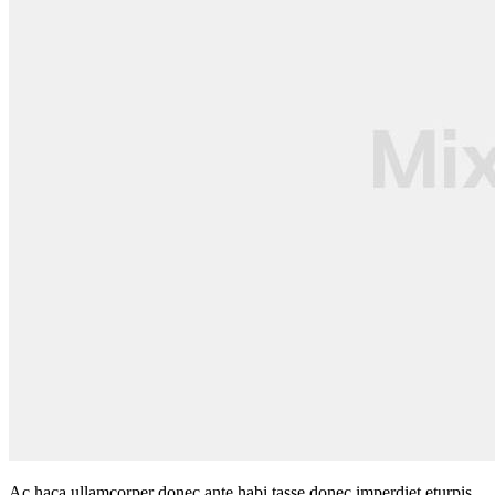
Ac haca ullamcorper donec ante habi tasse donec imperdiet eturpis