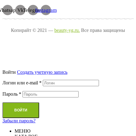
hatsapp
Vk
Telegram
Instagram
Копирайт © 2021 —
beauty-yg.ru.
Все права защищены
Войти
Cоздать учетную запись
Логин или e-mail
*
Пароль
*
ВОЙТИ
Забыли пароль?
МЕНЮ