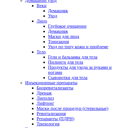
Домашний уход
Веки
Демакияж
Уход
Лицо
Глубокое очищение
Демакияж
Маски для лица
Тонизация
Уход по типу кожи и проблеме
Тело
Гели и бальзамы для тела
Пилинги для тела
Продукты для ухода за руками и
ногами
Сыворотки для тела
Инъекционные препараты
Биоревитализанты
Дренаж
Липолиз
Лифтинг
Маски после процедур (стерильные)
Ревитализация
Репаранты (ПДРН)
Трихология