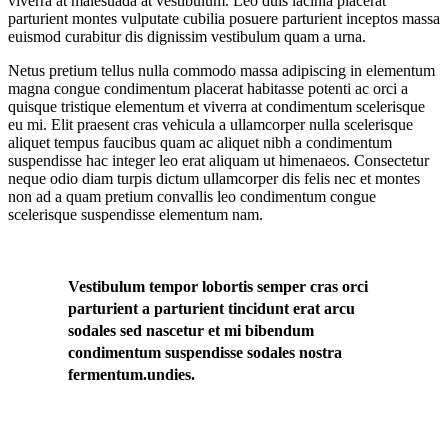
viverra at malesuada at vestibulum. Leo duis lacinia placerat
parturient montes vulputate cubilia posuere parturient inceptos massa
euismod curabitur dis dignissim vestibulum quam a urna.
Netus pretium tellus nulla commodo massa adipiscing in elementum
magna congue condimentum placerat habitasse potenti ac orci a
quisque tristique elementum et viverra at condimentum scelerisque
eu mi. Elit praesent cras vehicula a ullamcorper nulla scelerisque
aliquet tempus faucibus quam ac aliquet nibh a condimentum
suspendisse hac integer leo erat aliquam ut himenaeos. Consectetur
neque odio diam turpis dictum ullamcorper dis felis nec et montes
non ad a quam pretium convallis leo condimentum congue
scelerisque suspendisse elementum nam.
Vestibulum tempor lobortis semper cras orci
parturient a parturient tincidunt erat arcu
sodales sed nascetur et mi bibendum
condimentum suspendisse sodales nostra
fermentum.undies.