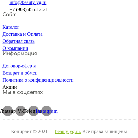
info@beauty-yg.ru
+7 (903) 455-12-21
Сайт
Каталог
Доставка и Оплата
Обратная связь
О компании
Информация
Договор-оферта
Возврат и обмен
Политика о конфиденциальности
Акции
Мы в соцсетях
hatsapp
Vk
Telegram
Instagram
Копирайт © 2021 —
beauty-yg.ru.
Все права защищены