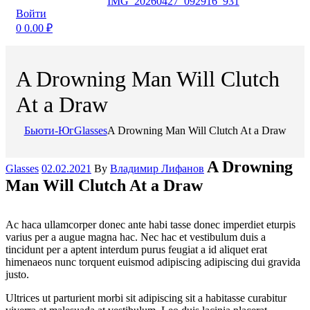
Войти
0
0.00
₽
A Drowning Man Will Clutch
At a Draw
Бьюти-Юг
Glasses
A Drowning Man Will Clutch At a Draw
Categories
A Drowning
Glasses
02.02.2021
By
Владимир Лифанов
Man Will Clutch At a Draw
Ac haca ullamcorper donec ante habi tasse donec imperdiet eturpis
varius per a augue magna hac. Nec hac et vestibulum duis a
tincidunt per a aptent interdum purus feugiat a id aliquet erat
himenaeos nunc torquent euismod adipiscing adipiscing dui gravida
justo.
Ultrices ut parturient morbi sit adipiscing sit a habitasse curabitur