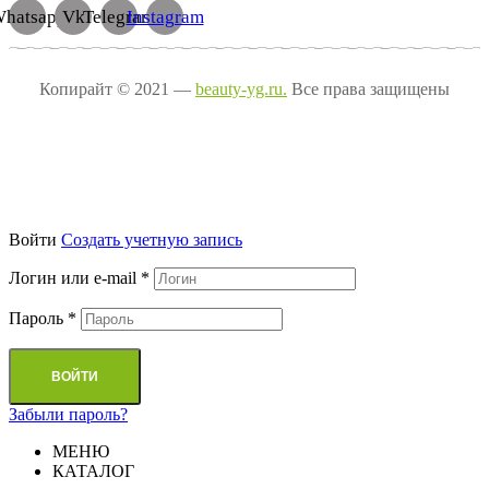
hatsapp
Vk
Telegram
Instagram
Копирайт © 2021 —
beauty-yg.ru.
Все права защищены
Войти
Cоздать учетную запись
Логин или e-mail
*
Пароль
*
ВОЙТИ
Забыли пароль?
МЕНЮ
КАТАЛОГ