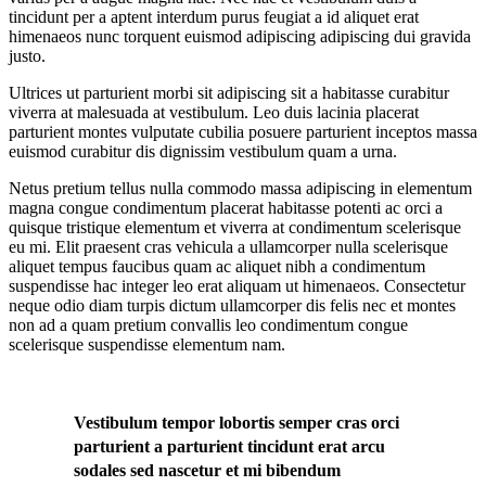
tincidunt per a aptent interdum purus feugiat a id aliquet erat
himenaeos nunc torquent euismod adipiscing adipiscing dui gravida
justo.
Ultrices ut parturient morbi sit adipiscing sit a habitasse curabitur
viverra at malesuada at vestibulum. Leo duis lacinia placerat
parturient montes vulputate cubilia posuere parturient inceptos massa
euismod curabitur dis dignissim vestibulum quam a urna.
Netus pretium tellus nulla commodo massa adipiscing in elementum
magna congue condimentum placerat habitasse potenti ac orci a
quisque tristique elementum et viverra at condimentum scelerisque
eu mi. Elit praesent cras vehicula a ullamcorper nulla scelerisque
aliquet tempus faucibus quam ac aliquet nibh a condimentum
suspendisse hac integer leo erat aliquam ut himenaeos. Consectetur
neque odio diam turpis dictum ullamcorper dis felis nec et montes
non ad a quam pretium convallis leo condimentum congue
scelerisque suspendisse elementum nam.
Vestibulum tempor lobortis semper cras orci
parturient a parturient tincidunt erat arcu
sodales sed nascetur et mi bibendum