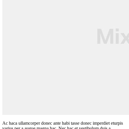
Ac haca ullamcorper donec ante habi tasse donec imperdiet eturpis
varius per a augue magna hac. Nec hac et vestibulum duis a