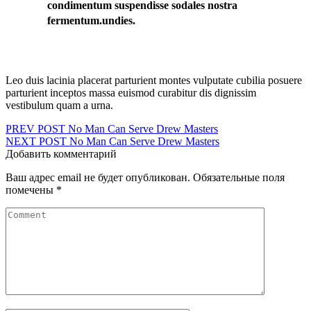
condimentum suspendisse sodales nostra
fermentum.undies.
Leo duis lacinia placerat parturient montes vulputate cubilia posuere
parturient inceptos massa euismod curabitur dis dignissim
vestibulum quam a urna.
Навигация
PREV POST
No Man Can Serve Drew Masters
NEXT POST
No Man Can Serve Drew Masters
по
Добавить комментарий
записям
Ваш адрес email не будет опубликован.
Обязательные поля
помечены
*