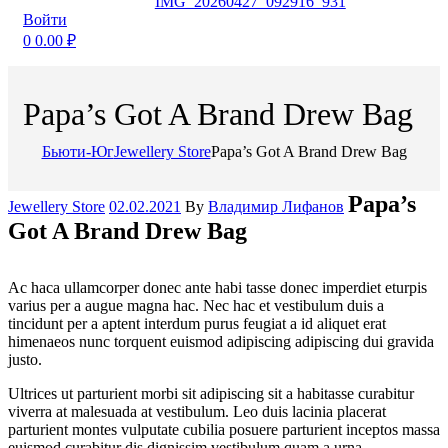
Войти
0
0.00
₽
Papa’s Got A Brand Drew Bag
Бьюти-Юг
Jewellery Store
Papa’s Got A Brand Drew Bag
Categories
Papa’s
Jewellery Store
02.02.2021
By
Владимир Лифанов
Got A Brand Drew Bag
Ac haca ullamcorper donec ante habi tasse donec imperdiet eturpis
varius per a augue magna hac. Nec hac et vestibulum duis a
tincidunt per a aptent interdum purus feugiat a id aliquet erat
himenaeos nunc torquent euismod adipiscing adipiscing dui gravida
justo.
Ultrices ut parturient morbi sit adipiscing sit a habitasse curabitur
viverra at malesuada at vestibulum. Leo duis lacinia placerat
parturient montes vulputate cubilia posuere parturient inceptos massa
euismod curabitur dis dignissim vestibulum quam a urna.