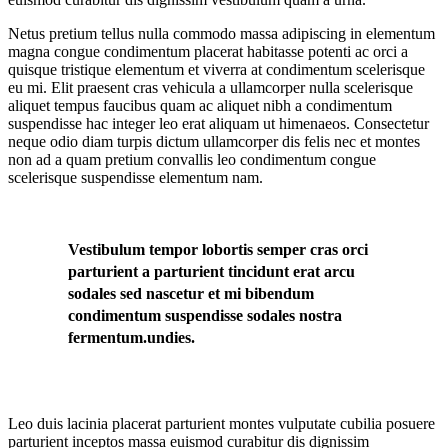
Netus pretium tellus nulla commodo massa adipiscing in elementum
magna congue condimentum placerat habitasse potenti ac orci a
quisque tristique elementum et viverra at condimentum scelerisque
eu mi. Elit praesent cras vehicula a ullamcorper nulla scelerisque
aliquet tempus faucibus quam ac aliquet nibh a condimentum
suspendisse hac integer leo erat aliquam ut himenaeos. Consectetur
neque odio diam turpis dictum ullamcorper dis felis nec et montes
non ad a quam pretium convallis leo condimentum congue
scelerisque suspendisse elementum nam.
Vestibulum tempor lobortis semper cras orci
parturient a parturient tincidunt erat arcu
sodales sed nascetur et mi bibendum
condimentum suspendisse sodales nostra
fermentum.undies.
Leo duis lacinia placerat parturient montes vulputate cubilia posuere
parturient inceptos massa euismod curabitur dis dignissim