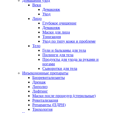
Домашний уход
Веки
Демакияж
Уход
Лицо
Глубокое очищение
Демакияж
Маски для лица
Тонизация
Уход по типу кожи и проблеме
Тело
Гели и бальзамы для тела
Пилинги для тела
Продукты для ухода за руками и
ногами
Сыворотки для тела
Инъекционные препараты
Биоревитализанты
Дренаж
Липолиз
Лифтинг
Маски после процедур (стерильные)
Ревитализация
Репаранты (ПДРН)
Трихология