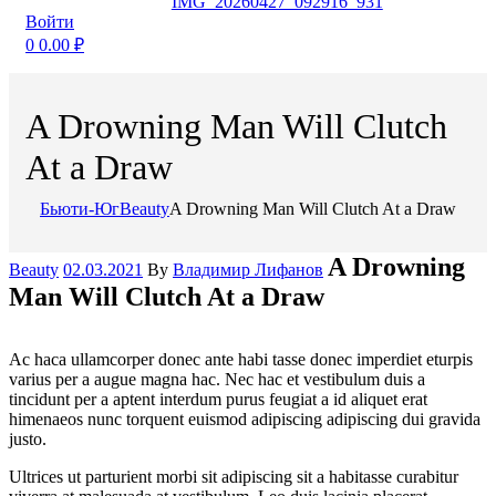
Войти
0
0.00
₽
A Drowning Man Will Clutch
At a Draw
Бьюти-Юг
Beauty
A Drowning Man Will Clutch At a Draw
Categories
A Drowning
Beauty
02.03.2021
By
Владимир Лифанов
Man Will Clutch At a Draw
Ac haca ullamcorper donec ante habi tasse donec imperdiet eturpis
varius per a augue magna hac. Nec hac et vestibulum duis a
tincidunt per a aptent interdum purus feugiat a id aliquet erat
himenaeos nunc torquent euismod adipiscing adipiscing dui gravida
justo.
Ultrices ut parturient morbi sit adipiscing sit a habitasse curabitur