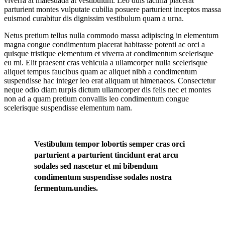
viverra at malesuada at vestibulum. Leo duis lacinia placerat
parturient montes vulputate cubilia posuere parturient inceptos massa
euismod curabitur dis dignissim vestibulum quam a urna.
Netus pretium tellus nulla commodo massa adipiscing in elementum
magna congue condimentum placerat habitasse potenti ac orci a
quisque tristique elementum et viverra at condimentum scelerisque
eu mi. Elit praesent cras vehicula a ullamcorper nulla scelerisque
aliquet tempus faucibus quam ac aliquet nibh a condimentum
suspendisse hac integer leo erat aliquam ut himenaeos. Consectetur
neque odio diam turpis dictum ullamcorper dis felis nec et montes
non ad a quam pretium convallis leo condimentum congue
scelerisque suspendisse elementum nam.
Vestibulum tempor lobortis semper cras orci
parturient a parturient tincidunt erat arcu
sodales sed nascetur et mi bibendum
condimentum suspendisse sodales nostra
fermentum.undies.