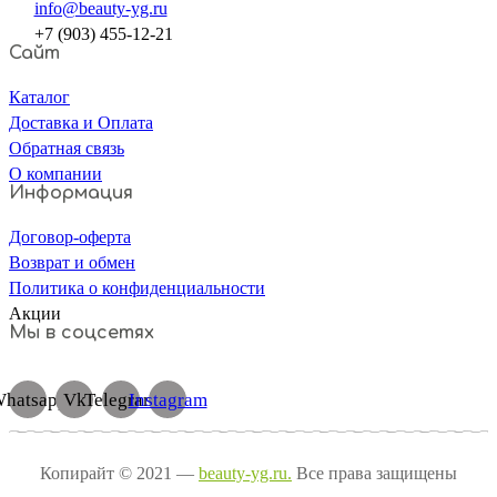
info@beauty-yg.ru
+7 (903) 455-12-21
Сайт
Каталог
Доставка и Оплата
Обратная связь
О компании
Информация
Договор-оферта
Возврат и обмен
Политика о конфиденциальности
Акции
Мы в соцсетях
hatsapp
Vk
Telegram
Instagram
Копирайт © 2021 —
beauty-yg.ru.
Все права защищены