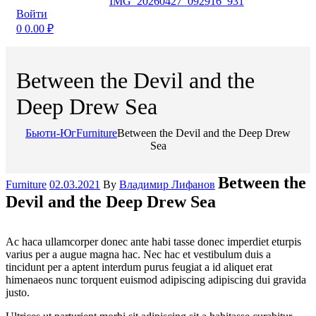
Войти
0
0.00
₽
Between the Devil and the
Deep Drew Sea
Бьюти-Юг
Furniture
Between the Devil and the Deep Drew
Sea
Categories
Between the
Furniture
02.03.2021
By
Владимир Лифанов
Devil and the Deep Drew Sea
Ac haca ullamcorper donec ante habi tasse donec imperdiet eturpis
varius per a augue magna hac. Nec hac et vestibulum duis a
tincidunt per a aptent interdum purus feugiat a id aliquet erat
himenaeos nunc torquent euismod adipiscing adipiscing dui gravida
justo.