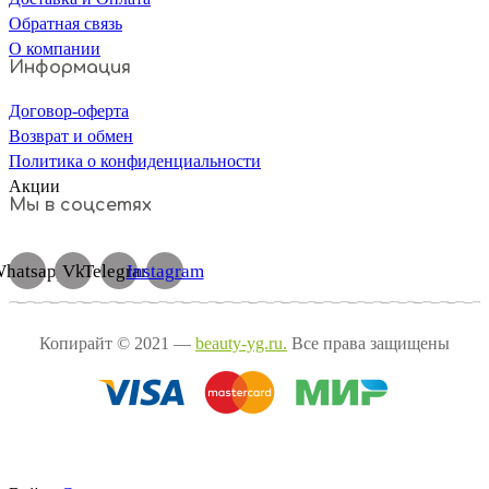
Обратная связь
О компании
Информация
Договор-оферта
Возврат и обмен
Политика о конфиденциальности
Акции
Мы в соцсетях
hatsapp
Vk
Telegram
Instagram
Копирайт © 2021 —
beauty-yg.ru.
Все права защищены