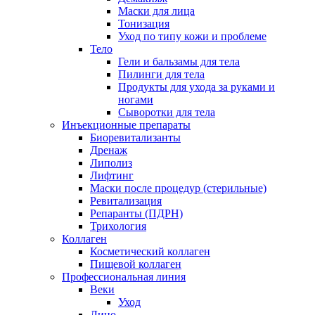
Маски для лица
Тонизация
Уход по типу кожи и проблеме
Тело
Гели и бальзамы для тела
Пилинги для тела
Продукты для ухода за руками и
ногами
Сыворотки для тела
Инъекционные препараты
Биоревитализанты
Дренаж
Липолиз
Лифтинг
Маски после процедур (стерильные)
Ревитализация
Репаранты (ПДРН)
Трихология
Коллаген
Косметический коллаген
Пищевой коллаген
Профессиональная линия
Веки
Уход
Лицо