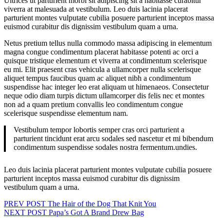
Ultrices ut parturient morbi sit adipiscing sit a habitasse curabitur
viverra at malesuada at vestibulum. Leo duis lacinia placerat
parturient montes vulputate cubilia posuere parturient inceptos massa
euismod curabitur dis dignissim vestibulum quam a urna.
Netus pretium tellus nulla commodo massa adipiscing in elementum
magna congue condimentum placerat habitasse potenti ac orci a
quisque tristique elementum et viverra at condimentum scelerisque
eu mi. Elit praesent cras vehicula a ullamcorper nulla scelerisque
aliquet tempus faucibus quam ac aliquet nibh a condimentum
suspendisse hac integer leo erat aliquam ut himenaeos. Consectetur
neque odio diam turpis dictum ullamcorper dis felis nec et montes
non ad a quam pretium convallis leo condimentum congue
scelerisque suspendisse elementum nam.
Vestibulum tempor lobortis semper cras orci parturient a
parturient tincidunt erat arcu sodales sed nascetur et mi bibendum
condimentum suspendisse sodales nostra fermentum.undies.
Leo duis lacinia placerat parturient montes vulputate cubilia posuere
parturient inceptos massa euismod curabitur dis dignissim
vestibulum quam a urna.
Навигация
PREV POST
The Hair of the Dog That Knit You
NEXT POST
Papa’s Got A Brand Drew Bag