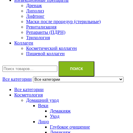
Инъекционные препараты
Дренаж
Липолиз
Лифтинг
Маски после процедур (стерильные)
Ревитализация
Репаранты (ПДРН)
Трихология
Коллаген
Косметический коллаген
Пищевой коллаген
Искать:
ПОИСК
Все категории
Все категории
Косметология
Домашний уход
Веки
Демакияж
Уход
Лицо
Глубокое очищение
Демакияж