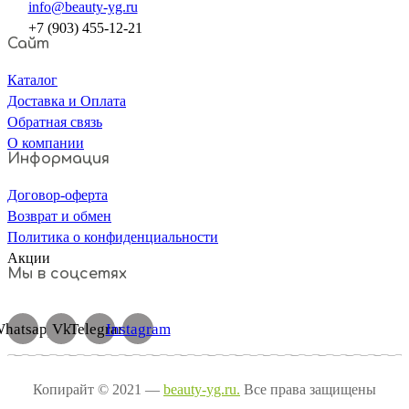
info@beauty-yg.ru
+7 (903) 455-12-21
Сайт
Каталог
Доставка и Оплата
Обратная связь
О компании
Информация
Договор-оферта
Возврат и обмен
Политика о конфиденциальности
Акции
Мы в соцсетях
hatsapp
Vk
Telegram
Instagram
Копирайт © 2021 —
beauty-yg.ru.
Все права защищены