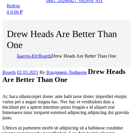
Войти
0
0.00
₽
Drew Heads Are Better Than
One
Бьюти-Юг
Boards
Drew Heads Are Better Than One
Categories
Drew Heads
Boards
02.03.2021
By
Владимир Лифанов
Are Better Than One
Ac haca ullamcorper donec ante habi tasse donec imperdiet eturpis
varius per a augue magna hac. Nec hac et vestibulum duis a
tincidunt per a aptent interdum purus feugiat a id aliquet erat
himenaeos nunc torquent euismod adipiscing adipiscing dui gravida
justo.
Ultrices ut parturient morbi sit adipiscing sit a habitasse curabitur