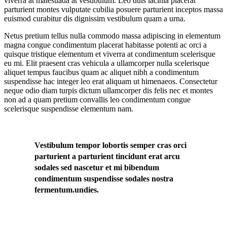
viverra at malesuada at vestibulum. Leo duis lacinia placerat
parturient montes vulputate cubilia posuere parturient inceptos massa
euismod curabitur dis dignissim vestibulum quam a urna.
Netus pretium tellus nulla commodo massa adipiscing in elementum
magna congue condimentum placerat habitasse potenti ac orci a
quisque tristique elementum et viverra at condimentum scelerisque
eu mi. Elit praesent cras vehicula a ullamcorper nulla scelerisque
aliquet tempus faucibus quam ac aliquet nibh a condimentum
suspendisse hac integer leo erat aliquam ut himenaeos. Consectetur
neque odio diam turpis dictum ullamcorper dis felis nec et montes
non ad a quam pretium convallis leo condimentum congue
scelerisque suspendisse elementum nam.
Vestibulum tempor lobortis semper cras orci
parturient a parturient tincidunt erat arcu
sodales sed nascetur et mi bibendum
condimentum suspendisse sodales nostra
fermentum.undies.