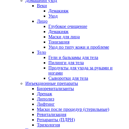
Домашний уход
Веки
Демакияж
Уход
Лицо
Глубокое очищение
Демакияж
Маски для лица
Тонизация
Уход по типу кожи и проблеме
Тело
Гели и бальзамы для тела
Пилинги для тела
Продукты для ухода за руками и
ногами
Сыворотки для тела
Инъекционные препараты
Биоревитализанты
Дренаж
Липолиз
Лифтинг
Маски после процедур (стерильные)
Ревитализация
Репаранты (ПДРН)
Трихология