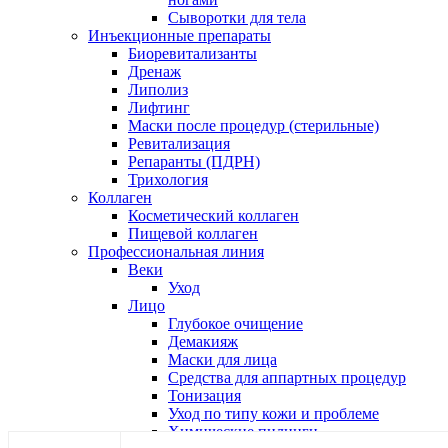
Сыворотки для тела
Инъекционные препараты
Биоревитализанты
Дренаж
Липолиз
Лифтинг
Маски после процедур (стерильные)
Ревитализация
Репаранты (ПДРН)
Трихология
Коллаген
Косметический коллаген
Пищевой коллаген
Профессиональная линия
Веки
Уход
Лицо
Глубокое очищение
Демакияж
Маски для лица
Средства для аппартных процедур
Тонизация
Уход по типу кожи и проблеме
Химические пилинги