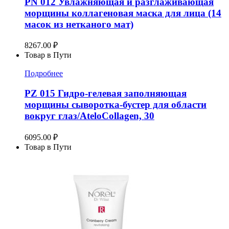
PN 012 Увлажняющая и разглаживающая
морщины коллагеновая маска для лица (14
масок из нетканого мат)
8267.00
₽
Товар в Пути
Подробнее
PZ 015 Гидро-гелевая заполняющая
морщины сыворотка-бустер для области
вокруг глаз/AteloCollagen, 30
6095.00
₽
Товар в Пути