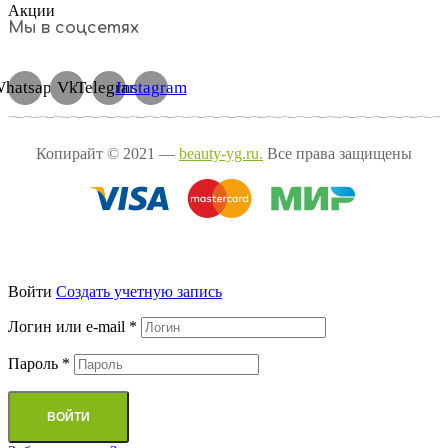
Акции
Мы в соцсетях
hatsapp
Vk
Telegram
Instagram
Копирайт © 2021 —
beauty-yg.ru.
Все права защищены
Войти
Cоздать учетную запись
Логин или e-mail
*
Пароль
*
ВОЙТИ