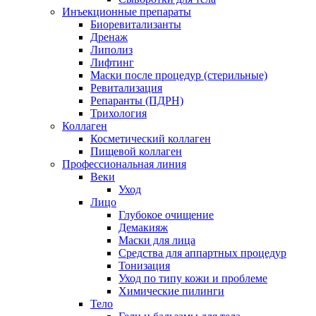
Инъекционные препараты
Биоревитализанты
Дренаж
Липолиз
Лифтинг
Маски после процедур (стерильные)
Ревитализация
Репаранты (ПДРН)
Трихология
Коллаген
Косметический коллаген
Пищевой коллаген
Профессиональная линия
Веки
Уход
Лицо
Глубокое очищение
Демакияж
Маски для лица
Средства для аппартных процедур
Тонизация
Уход по типу кожи и проблеме
Химические пилинги
Тело