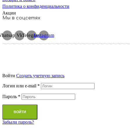
Политика о конфиденциальности
Акции
Мы в соцсетях
hatsapp
Vk
Telegram
Instagram
Войти
Cоздать учетную запись
Логин или e-mail
*
Пароль
*
ВОЙТИ
Забыли пароль?