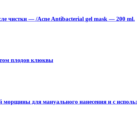
е чистки — /Acne Antibacterial gel mask — 200 ml.
ктом плодов клюквы
 морщины для мануального нанесения и с исполь