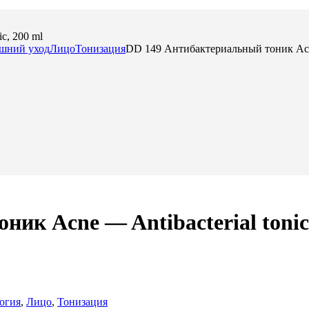
c, 200 ml
шний уход
Лицо
Тонизация
DD 149 Антибактериальный тоник Acne 
ик Acne — Antibacterial tonic
огия
,
Лицо
,
Тонизация