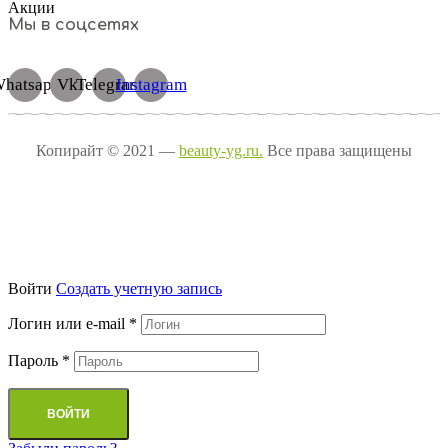
Акции
Мы в соцсетях
hatsapp
Vk
Telegram
Instagram
Копирайт © 2021 —
beauty-yg.ru.
Все права защищены
Войти
Cоздать учетную запись
Логин или e-mail
*
Пароль
*
ВОЙТИ