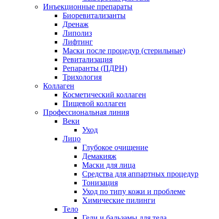
Инъекционные препараты
Биоревитализанты
Дренаж
Липолиз
Лифтинг
Маски после процедур (стерильные)
Ревитализация
Репаранты (ПДРН)
Трихология
Коллаген
Косметический коллаген
Пищевой коллаген
Профессиональная линия
Веки
Уход
Лицо
Глубокое очищение
Демакияж
Маски для лица
Средства для аппартных процедур
Тонизация
Уход по типу кожи и проблеме
Химические пилинги
Тело
Гели и бальзамы для тела