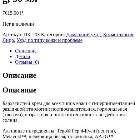
7015.00
₽
Нет в наличии
Артикул:
DK 203
Категории:
Домашний уход
,
Косметология
,
Лицо
,
Уход по типу кожи и проблеме
Описание
Детали
Отзывы (0)
Описание
Описание
Бархатистый крем для всех типов кожи с гиперпигментацией
различной этиологии: поствоспалительная, гормональная
(хлоазма), возрастная и после интенсивного воздействия
солнца.
Активные ингредиенты: Tego® Pep 4-Even (пептид),
Melavoid™, шелковица белая, толокнянка, AA2G™