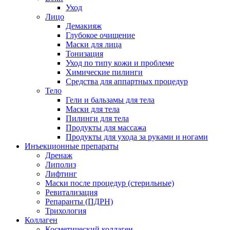
Уход
Лицо
Демакияж
Глубокое очищение
Маски для лица
Тонизация
Уход по типу кожи и проблеме
Химические пилинги
Средства для аппартных процедур
Тело
Гели и бальзамы для тела
Маски для тела
Пилинги для тела
Продукты для массажа
Продукты для ухода за руками и ногами
Инъекционные препараты
Дренаж
Липолиз
Лифтинг
Маски после процедур (стерильные)
Ревитализация
Репаранты (ПДРН)
Трихология
Коллаген
Косметический коллаген