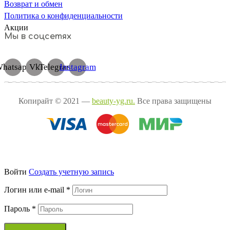
Возврат и обмен
Политика о конфиденциальности
Акции
Мы в соцсетях
hatsapp
Vk
Telegram
Instagram
Копирайт © 2021 —
beauty-yg.ru.
Все права защищены
Войти
Cоздать учетную запись
Логин или e-mail
*
Пароль
*