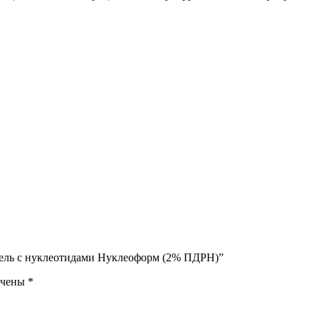
 Гель с нуклеотидами Нуклеоформ (2% ПДРН)”
ечены
*