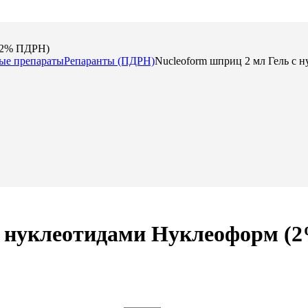
 (2% ПДРН)
ые препараты
Репаранты (ПДРН)
Nucleoform шприц 2 мл Гель с
 с нуклеотидами Нуклеоформ 