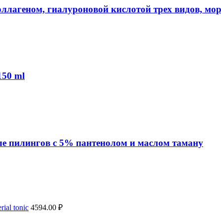
лагеном, гиалуроновой кислотой трех видов, мор
150 ml
ле пилингов с 5% пантенолом и маслом таману
ial tonic
4594.00
₽