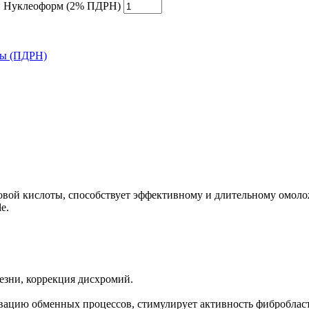
ми Нуклеоформ (2% ПДРН)
ты (ПДРН)
вой кислоты, способствует эффективному и длительному омол
e.
езни, коррекция дисхромий.
вацию обменных процессов, стимулирует активность фиброблас