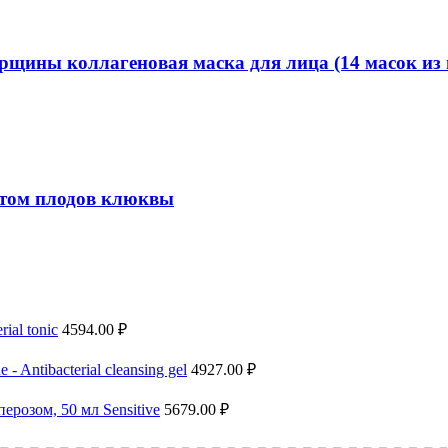
ины коллагеновая маска для лица (14 масок из 
ктом плодов клюквы
ial tonic
4594.00
₽
Antibacterial cleansing gel
4927.00
₽
ерозом, 50 мл Sensitive
5679.00
₽