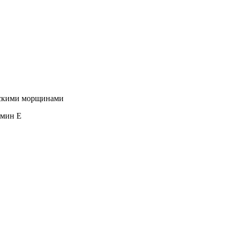
ческими морщинами
амин E