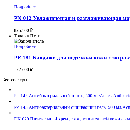
Подробнее
PN 012 Увлажняющая и разглаживающая морщ
8267.00
₽
Товар в Пути
Подробнее
PE 181 Бандажи для подтяжки кожи c эксра
1725.00
₽
Бестселлеры
PT 142 Антибактериальный тоник, 500 мл/Acne - Antibacter
PZ 143 Антибактериальный очищающий гель, 500 мл/Acne - 
DK 029 Питательный крем для чувствительной кожи с куп