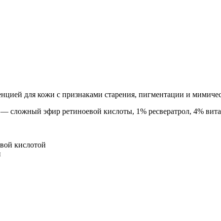
тенцией для кожи с признаками старения, пигментации и мими
ic — сложный эфир ретиноевой кислоты, 1% ресвератрол, 4% вит
овой кислотой
н