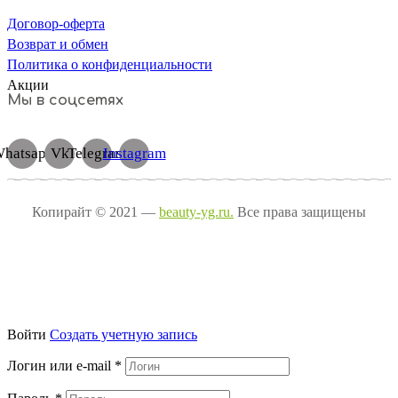
Договор-оферта
Возврат и обмен
Политика о конфиденциальности
Акции
Мы в соцсетях
hatsapp
Vk
Telegram
Instagram
Копирайт © 2021 —
beauty-yg.ru.
Все права защищены
Войти
Cоздать учетную запись
Логин или e-mail
*