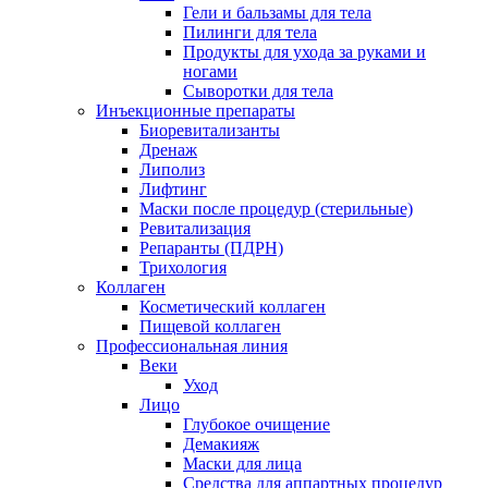
Гели и бальзамы для тела
Пилинги для тела
Продукты для ухода за руками и
ногами
Сыворотки для тела
Инъекционные препараты
Биоревитализанты
Дренаж
Липолиз
Лифтинг
Маски после процедур (стерильные)
Ревитализация
Репаранты (ПДРН)
Трихология
Коллаген
Косметический коллаген
Пищевой коллаген
Профессиональная линия
Веки
Уход
Лицо
Глубокое очищение
Демакияж
Маски для лица
Средства для аппартных процедур