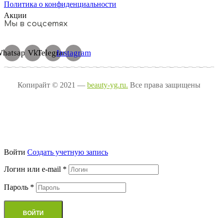
Политика о конфиденциальности
Акции
Мы в соцсетях
hatsapp
Vk
Telegram
Instagram
Копирайт © 2021 —
beauty-yg.ru.
Все права защищены
Войти
Cоздать учетную запись
Логин или e-mail
*
Пароль
*
ВОЙТИ