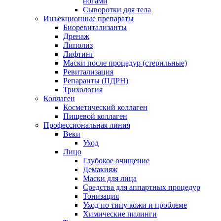
ногами
Сыворотки для тела
Инъекционные препараты
Биоревитализанты
Дренаж
Липолиз
Лифтинг
Маски после процедур (стерильные)
Ревитализация
Репаранты (ПДРН)
Трихология
Коллаген
Косметический коллаген
Пищевой коллаген
Профессиональная линия
Веки
Уход
Лицо
Глубокое очищение
Демакияж
Маски для лица
Средства для аппартных процедур
Тонизация
Уход по типу кожи и проблеме
Химические пилинги