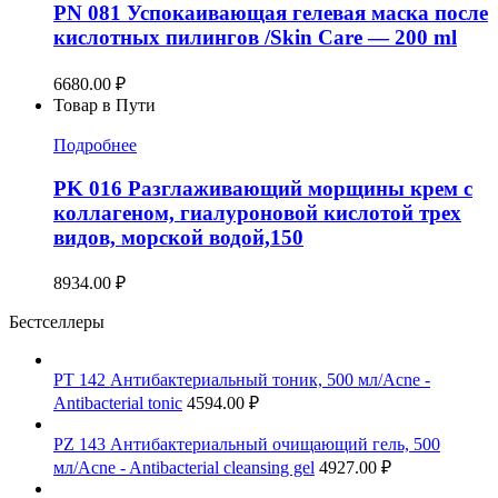
PN 081 Успокаивающая гелевая маска после
кислотных пилингов /Skin Care — 200 ml
6680.00
₽
Товар в Пути
Подробнее
PK 016 Разглаживающий морщины крем с
коллагеном, гиалуроновой кислотой трех
видов, морской водой,150
8934.00
₽
Бестселлеры
PT 142 Антибактериальный тоник, 500 мл/Acne -
Antibacterial tonic
4594.00
₽
PZ 143 Антибактериальный очищающий гель, 500
мл/Acne - Antibacterial cleansing gel
4927.00
₽