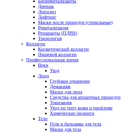
Биоревитализанты
Дренаж
Липолиз
Лифтинг
Маски после процедур (стерильные)
Ревитализация
Репаранты (ПДРН)
Трихология
Коллаген
Косметический коллаген
Пищевой коллаген
Профессиональная линия
Веки
Уход
Лицо
Глубокое очищение
Демакияж
Маски для лица
Средства для аппартных процедур
Тонизация
Уход по типу кожи и проблеме
Химические пилинги
Тело
Гели и бальзамы для тела
Маски для тела