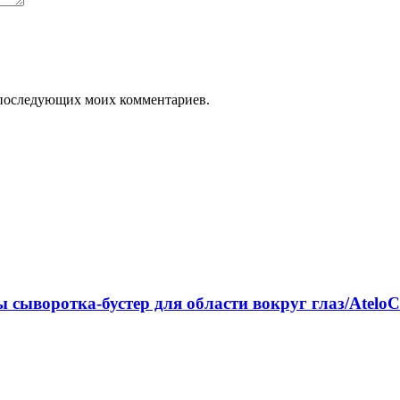
ля последующих моих комментариев.
ыворотка-бустер для области вокруг глаз/AteloCo