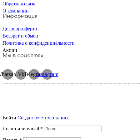
Обратная связь
О компании
Информация
Договор-оферта
Возврат и обмен
Политика о конфиденциальности
Акции
Мы в соцсетях
hatsapp
Vk
Telegram
Instagram
Войти
Cоздать учетную запись
Логин или e-mail
*