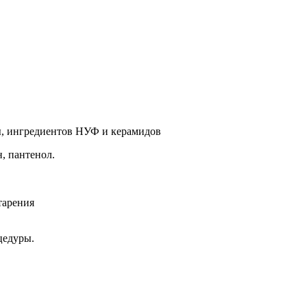
ты, ингредиентов НУФ и керамидов
, пантенол.
тарения
цедуры.