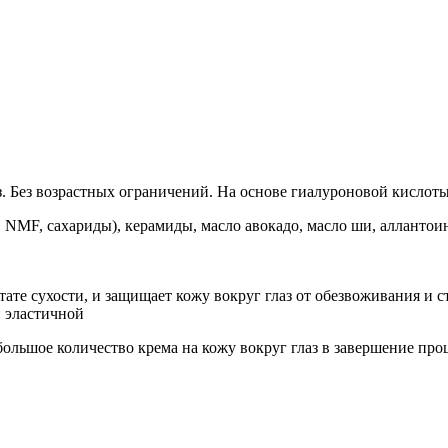
аз. Без возрастных ограничений. На основе гиалуроновой кисло
NMF, сахариды), керамиды, масло авокадо, масло ши, аллантоин
те сухости, и защищает кожу вокруг глаз от обезвоживания и с
и эластичной
ьшое количество крема на кожу вокруг глаз в завершение про