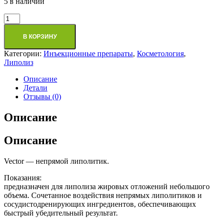
5 в наличии
Количество
товара
Vector
В КОРЗИНУ
10
мл,
Категории:
Инъекционные препараты
,
Косметология
,
фл.
Липолиз
Лосьон
для
Описание
укрепления
Детали
кожи
Отзывы (0)
тела
Описание
Описание
Vector — непрямой липолитик.
Показания:
предназначен для липолиза жировых отложений небольшого
объема. Сочетанное воздействия непрямых липолитиков и
сосудистодренирующих ингредиентов, обеспечивающих
быстрый убедительный результат.