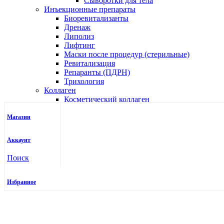
Сыворотки для тела
Инъекционные препараты
Биоревитализанты
Дренаж
Липолиз
Лифтинг
Маски после процедур (стерильные)
Ревитализация
Репаранты (ПДРН)
Трихология
Коллаген
Косметический коллаген
Пищевой коллаген
Профессиональная линия
Магазин
Веки
Уход
Аккаунт
Лицо
Глубокое очищение
Поиск
Демакияж
Маски для лица
Средства для аппартных процедур
Избранное
Тонизация
Уход по типу кожи и проблеме
Химические пилинги
Тело