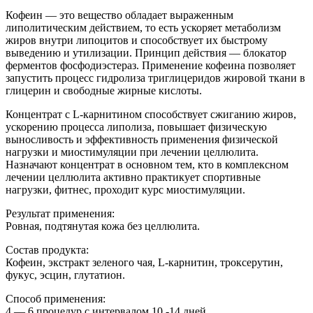
Кофеин — это вещество обладает выраженным
липолитическим действием, то есть ускоряет метаболизм
жиров внутри липоцитов и способствует их быстрому
выведению и утилизации. Принцип действия — блокатор
ферментов фосфодиэстераз. Применение кофеина позволяет
запустить процесс гидролиза триглицеридов жировой ткани в
глицерин и свободные жирные кислоты.
Концентрат с L-карнитином способствует сжиганию жиров,
ускорению процесса липолиза, повышает физическую
выносливость и эффективность применения физической
нагрузки и миостимуляции при лечении целлюлита.
Назначают концентрат в основном тем, кто в комплексном
лечении целлюлита активно практикует спортивные
нагрузки, фитнес, проходит курс миостимуляции.
Результат применения:
Ровная, подтянутая кожа без целлюлита.
Состав продукта:
Кофеин, экстракт зеленого чая, L-карнитин, троксерутин,
фукус, эсцин, глутатион.
Способ применения:
4 — 6 процедур с интервалом 10 -14 дней.